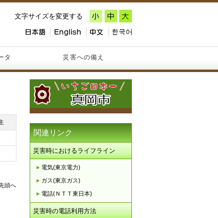
文字サイズを変更する
ータ
災害への備え
生
関連リンク
災害時におけるライフライン
電気(東京電力)
ガス(東京ガス)
先頭へ
電話(ＮＴＴ東日本)
災害時の電話利用方法