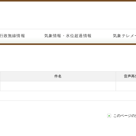
行政無線情報
気象情報・水位超過情報
気象テレメ
件名
音声再
このページの